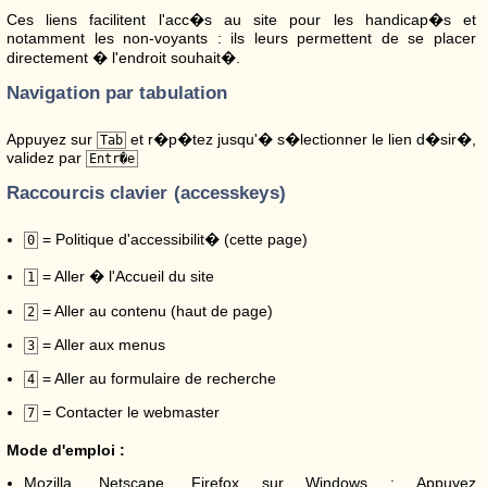
Ces liens facilitent l'acc�s au site pour les handicap�s et
notamment les non-voyants : ils leurs permettent de se placer
directement � l'endroit souhait�.
Navigation par tabulation
Appuyez sur
et r�p�tez jusqu'� s�lectionner le lien d�sir�,
Tab
validez par
Entr�e
Raccourcis clavier (accesskeys)
= Politique d'accessibilit� (cette page)
0
= Aller � l'Accueil du site
1
= Aller au contenu (haut de page)
2
= Aller aux menus
3
= Aller au formulaire de recherche
4
= Contacter le webmaster
7
Mode d'emploi :
Mozilla, Netscape, Firefox sur Windows : Appuyez