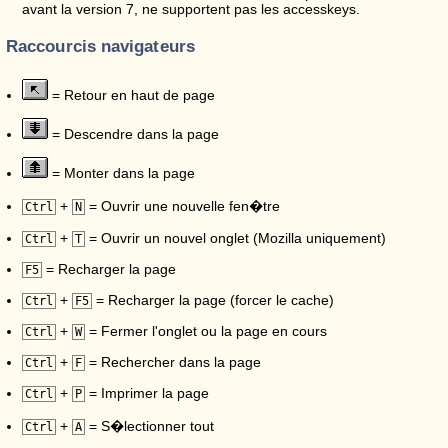
avant la version 7, ne supportent pas les accesskeys.
Raccourcis navigateurs
= Retour en haut de page
= Descendre dans la page
= Monter dans la page
+
= Ouvrir une nouvelle fen�tre
Ctrl
N
+
= Ouvrir un nouvel onglet (Mozilla uniquement)
Ctrl
T
= Recharger la page
F5
+
= Recharger la page (forcer le cache)
Ctrl
F5
+
= Fermer l'onglet ou la page en cours
Ctrl
W
+
= Rechercher dans la page
Ctrl
F
+
= Imprimer la page
Ctrl
P
+
= S�lectionner tout
Ctrl
A