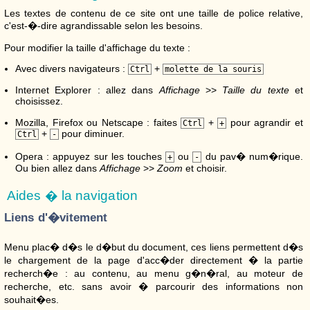
Les textes de contenu de ce site ont une taille de police relative,
c'est-�-dire agrandissable selon les besoins.
Pour modifier la taille d'affichage du texte :
Avec divers navigateurs :
+
Ctrl
molette de la souris
Internet Explorer : allez dans
Affichage
>>
Taille du texte
et
choisissez.
Mozilla, Firefox ou Netscape : faites
+
pour agrandir et
Ctrl
+
+
pour diminuer.
Ctrl
-
Opera : appuyez sur les touches
ou
du pav� num�rique.
+
-
Ou bien allez dans
Affichage
>>
Zoom
et choisir.
Aides � la navigation
Liens d'�vitement
Menu plac� d�s le d�but du document, ces liens permettent d�s
le chargement de la page d'acc�der directement � la partie
recherch�e : au contenu, au menu g�n�ral, au moteur de
recherche, etc. sans avoir � parcourir des informations non
souhait�es.