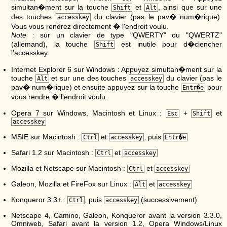
simultan�ment sur la touche
et
, ainsi que sur une
Shift
Alt
des touches
du clavier (pas le pav� num�rique).
accesskey
Vous vous rendrez directement � l'endroit voulu.
Note :
sur un clavier de type "QWERTY" ou "QWERTZ"
(allemand), la touche
est inutile pour d�clencher
Shift
l'accesskey.
Internet Explorer 6 sur Windows : Appuyez simultan�ment sur la
touche
et sur une des touches
du clavier (pas le
Alt
accesskey
pav� num�rique) et ensuite appuyez sur la touche
pour
Entr�e
vous rendre � l'endroit voulu.
Opera 7 sur Windows, Macintosh et Linux :
+
et
Esc
Shift
accesskey
MSIE sur Macintosh :
et
, puis
Ctrl
accesskey
Entr�e
Safari 1.2 sur Macintosh :
et
Ctrl
accesskey
Mozilla et Netscape sur Macintosh :
et
Ctrl
accesskey
Galeon, Mozilla et FireFox sur Linux :
et
Alt
accesskey
Konqueror 3.3+ :
, puis
(successivement)
Ctrl
accesskey
Netscape 4, Camino, Galeon, Konqueror avant la version 3.3.0,
Omniweb, Safari avant la version 1.2, Opera Windows/Linux