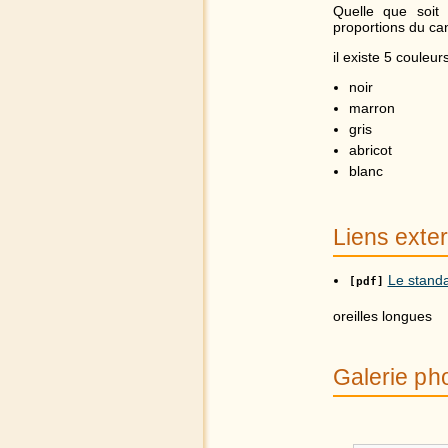
Quelle que soit 
proportions du ca
il existe 5 couleurs
noir
marron
gris
abricot
blanc
Liens exte
Le standa
[pdf]
oreilles longues
Galerie ph