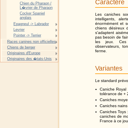
Caractère
Chien du Pharaon /
L�vrier de Pharaon
Cocker Spaniel
Les caniches son
anglais
intelligents, ale
énormément et son
Epagneul -> Labrador
chiens désireux d
Levrier
s'adaptent aiséme
Pointer -> Terrier
pas besoin de fai
les jeux. Ces 
Races canines non officielles
observateurs, to
Chiens de berger
ferme.
Originaires d'Europe
Originaires des �tats-Unis
Variantes
Le standard prévoi
Caniche Royal 
tolérance de + 
Caniches moyen
Caniches nains
Caniches Toys :
caniches de mo
France à ce jou