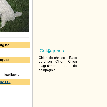
rigine
Cat�gories :
Chien de chasse - Race
tiques
de chien - Chien - Chien
d'agr�ment et de
compagnie
x, intelligent
re FCI