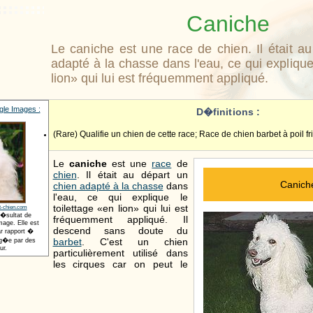
Caniche
Le caniche est une race de chien. Il était a
adapté à la chasse dans l'eau, ce qui explique
lion» qui lui est fréquemment appliqué.
le Images :
D�finitions :
(Rare) Qualifie un chien de cette race; Race de chien barbet à poil fr
Le
caniche
est une
race
de
chien
. Il était au départ un
Canich
chien adapté à la chasse
dans
l'eau, ce qui explique le
toilettage «en lion» qui lui est
t-chien.com
r�sultat de
fréquemment appliqué. Il
age. Elle est
descend sans doute du
r rapport �
barbet
. C'est un chien
t�g�e par des
ur.
particulièrement utilisé dans
les cirques car on peut le