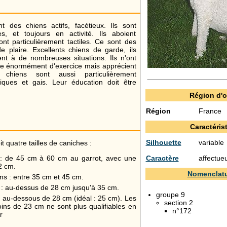
t des chiens actifs, facétieux. Ils sont
rtes, et toujours en activité. Ils aboient
t particulièrement tactiles. Ce sont des
e plaire. Excellents chiens de garde, ils
nt à de nombreuses situations. Ils n'ont
re énormément d'exercice mais apprécient
chiens sont aussi particulièrement
niques et gais. Leur éducation doit être
Région d'o
Région
France
Caractéris
Silhouette
variable
t quatre tailles de caniches :
Caractère
affectueu
: de 45 cm à 60 cm au garrot, avec une
2 cm.
Nomenclatu
s : entre 35 cm et 45 cm.
 : au-dessus de 28 cm jusqu'à 35 cm.
groupe 9
 au-dessous de 28 cm (idéal : 25 cm). Les
section 2
ins de 23 cm ne sont plus qualifiables en
n°172
r