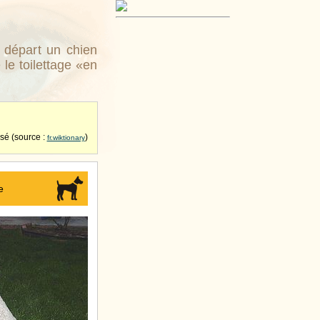
u départ un chien
 le toilettage «en
isé (source :
)
fr.wiktionary
e