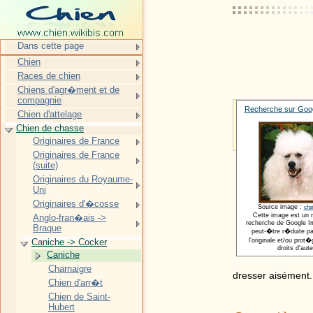
Dans cette page
Chien
Races de chien
Chiens d'agr�ment et de
compagnie
Recherche sur Goog
Chien d'attelage
Chien de chasse
Originaires de France
Originaires de France
(suite)
Originaires du Royaume-
Uni
Originaires d'�cosse
Source image :
cha
Cette image est un 
Anglo-fran�ais ->
recherche de Google Im
Braque
peut-�tre r�duite pa
Caniche -> Cocker
l'originale et/ou pro
droits d'aute
Caniche
Charnaigre
dresser aisément.
Chien d'arr�t
Chien de Saint-
Hubert