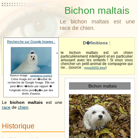
Bichon maltais
Le bichon maltais est une
race de chien.
Recherche sur Google Images :
D�finitions :
le bichon maltais est un chien
particulièrement intelligent et en particulier
amusant avec les enfants ! Si vous vous
chercher un petit animal de compagnie qui
ne... (source :
)
gypsi3000.free
Source image :
pagesperso-orange.fr
Cette image est un r�sultat de
recherche de Google Image. Elle est
Bichon maltais
peut-�tre r�duite par rapport �
l'originale et/ou prot�g�e par des
droits d'auteur.
Le
bichon maltais
est une
race
de
chien
.
Historique