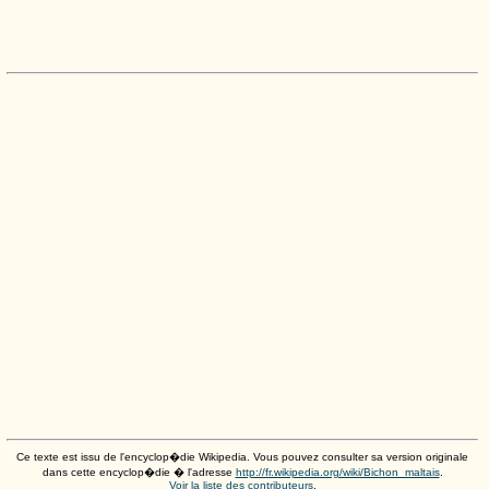
Ce texte est issu de l'encyclop�die Wikipedia. Vous pouvez consulter sa version originale
dans cette encyclop�die � l'adresse
http://fr.wikipedia.org/wiki/Bichon_maltais
.
Voir la liste des contributeurs
.