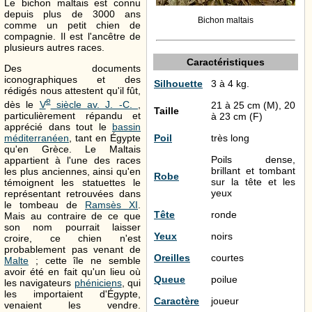
Le bichon maltais est connu
depuis plus de 3000 ans
Bichon maltais
comme un petit chien de
compagnie. Il est l'ancêtre de
plusieurs autres races.
Caractéristiques
Des documents
iconographiques et des
Silhouette
3 à 4 kg.
rédigés nous attestent qu'il fût,
e
dès le
V
siècle
av. J. -C.
,
21 à 25 cm (M), 20
Taille
particulièrement répandu et
à 23 cm (F)
apprécié dans tout le
bassin
Poil
très long
méditerranéen
, tant en Égypte
qu'en Grèce. Le Maltais
Poils dense,
appartient à l'une des races
brillant et tombant
les plus anciennes, ainsi qu'en
Robe
sur la tête et les
témoignent les statuettes le
yeux
représentant retrouvées dans
le tombeau de
Ramsès XI
.
Tête
ronde
Mais au contraire de ce que
son nom pourrait laisser
Yeux
noirs
croire, ce chien n'est
probablement pas venant de
Oreilles
courtes
Malte
; cette île ne semble
avoir été en fait qu'un lieu où
Queue
poilue
les navigateurs
phéniciens
, qui
les importaient d'Égypte,
Caractère
joueur
venaient les vendre.