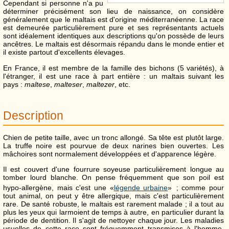
Cependant si personne n'a pu
déterminer précisément son lieu de naissance, on considère
généralement que le maltais est d'origine méditerranéenne. La race
est demeurée particulièrement pure et ses représentants actuels
sont idéalement identiques aux descriptions qu'on possède de leurs
ancêtres. Le maltais est désormais répandu dans le monde entier et
il existe partout d'excellents élevages.
En France, il est membre de la famille des bichons (5 variétés), à
l'étranger, il est une race à part entière : un maltais suivant les
pays :
maltese
,
malteser
,
maltezer
, etc.
Description
Chien de petite taille, avec un tronc allongé. Sa tête est plutôt large.
La truffe noire est pourvue de deux narines bien ouvertes. Les
mâchoires sont normalement développées et d'apparence légère.
Il est couvert d'une fourrure soyeuse particulièrement longue au
tomber lourd blanche.
On pense fréquemment que son poil est
hypo-allergène, mais c'est une «
légende urbaine
»
; comme pour
tout animal, on peut y être allergique, mais c'est particulièrement
rare. De santé robuste, le maltais est rarement malade ; il a tout au
plus les yeux qui larmoient de temps à autre, en particulier durant la
période de dentition. Il s'agit de nettoyer chaque jour. Les maladies
usuelles de cette race sont fréquemment transmises à l'homme,