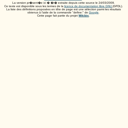
La version pr�sent�e ici � �t� extraite depuis cette source le
24/03/2009
.
Ce texte est disponible sous les termes de la
licence de documentation libre GNU
(GFDL).
La liste des définitions proposées en tête de page est une sélection parmi les résultats
obtenus à l'aide de la commande "define:" de
Google
.
Cette page fait partie du projet
Wikibis
.