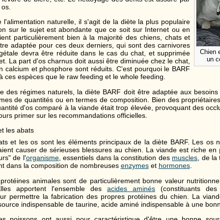
 os.
'alimentation naturelle, il s'agit de la diète la plus populaire
on sur le sujet est abondante que ce soit sur Internet ou en
nvient particulièrement bien à la majorité des chiens, chats et
 être adaptée pour ces deux derniers, qui sont des carnivores
Chien 
végétale devra être réduite dans le cas du chat, et supprimée
un c
et. La part d'os charnus doit aussi être diminuée chez le chat,
n calcium et phosphore sont réduits. C'est pourquoi le BARF
à ces espèces que le raw feeding et le whole feeding.
des régimes naturels, la diète BARF doit être adaptée aux besoins 
rmes de quantités ou en termes de composition. Bien des propriétaires
ntité d'os comparé à la viande était trop élevée, provoquant des occlu
ours primer sur les recommandations officielles.
et les abats
ats et les os sont les éléments principaux de la diète BARF. Les os n
rraient causer de sérieuses blessures au chien. La viande est riche en
rs" de l'
organisme
, essentiels dans la constitution des
muscles
, de la
rent dans la composition de nombreuses
enzymes
et
hormones
.
s protéines animales sont de particulièrement bonne valeur nutritionn
Elles apportent l'ensemble des
acides aminés
(constituants des 
ur permettre la fabrication des propres protéines du chien. La viand
 source indispensable de taurine, acide aminé indispensable à une bon
es poissons ont aussi pour caractéristique d'être une bonne sour