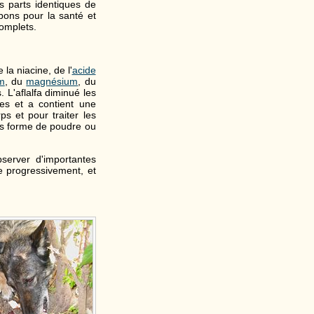
s parts identiques de
 bons pour la santé et
omplets.
la niacine, de l'
acide
m
, du
magnésium
, du
. L'aflalfa diminué les
les et a contient une
ps et pour traiter les
sous forme de poudre ou
server d'importantes
e progressivement, et