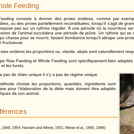
hole Feeding
eeding consiste à donner des proies entières, comme par exempl
dées, ou des proies partiellement reconstituées, lorsqu'il s'agit de g
 repose pas sur un rythme régulier. À une période où la nourriture se
soins de l'animal succèdera une période de jeûne. Un rythme qui se 
ui chasse pour se nourrir, faisant bombance lorsqu'il attrape une proie
é fructueuse.
ies entières les proportions os, viande, abats sont naturellement resp
pe Raw Feeding et Whole Feeding sont spécifiquement bien adaptés a
et les furets.
a pas de chien unique il n'y a pas de régime unique.
éthode choisie les proportions, quantités, ingrédients sont
e pour l'élaboration de la diète mais doivent être adaptés
fiques de son animal.
éférences
(Hansen et al., 1948, 1954; Hansen and Wiese, 1951; Wiese et al., 1965, 1966)