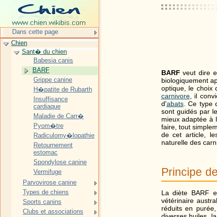
Dans cette page
Chien
Sant� du chien
Babesia canis
BARF
BARF
veut dire e
Grippe canine
biologiquement ap
optique, le choix
H�patite de Rubarth
carnivore
, il con
Insuffisance
d'
abats
. Ce type 
cardiaque
sont guidés par le
Maladie de Carr�
mieux adaptée à 
Pyom�tre
faire, tout simple
de cet article, 
Radiculomy�lopathie
naturelle des carn
Retournement
estomac
Spondylose canine
Principe d
Vermifuge
Parvovirose canine
Types de chiens
La diète BARF es
vétérinaire austr
Sports canins
réduits en purée,
Clubs et associations
diverses huiles, l