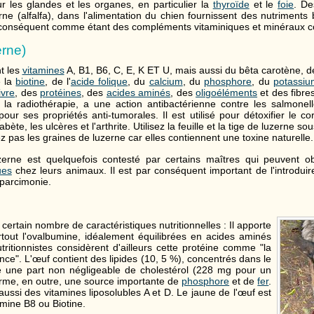
ur les glandes et les organes, en particulier la
thyroïde
et le
foie
. De
rne (alfalfa), dans l'alimentation du chien fournissent des nutriments
 conséquent comme étant des compléments vitaminiques et minéraux c
erne)
t les
vitamines
A, B1, B6, C, E, K ET U, mais aussi du bêta carotène, de 
e la
biotine
, de l'
acide folique
, du
calcium
, du
phosphore
, du
potassiu
ivre
, des
protéines
, des
acides aminés
, des
oligoéléments
et des fibres
la radiothérapie, a une action antibactérienne contre les salmonel
our ses propriétés anti-tumorales. Il est utilisé pour détoxifier le cor
bète, les ulcères et l'arthrite. Utilisez la feuille et la tige de luzerne 
z pas les graines de luzerne car elles contiennent une toxine naturelle.
zerne est quelquefois contesté par certains maîtres qui peuvent ob
ues
chez leurs animaux. Il est par conséquent important de l'introduir
parcimonie.
ertain nombre de caractéristiques nutritionnelles : Il apporte
rtout l'ovalbumine, idéalement équilibrées en acides aminés
tritionnistes considèrent d'ailleurs cette protéine comme "la
nce". L'œuf contient des lipides (10, 5 %), concentrés dans le
e une part non négligeable de cholestérol (228 mg pour un
forme, en outre, une source importante de
phosphore
et de
fer
.
ussi des vitamines liposolubles A et D. Le jaune de l'œuf est
amine B8 ou Biotine.