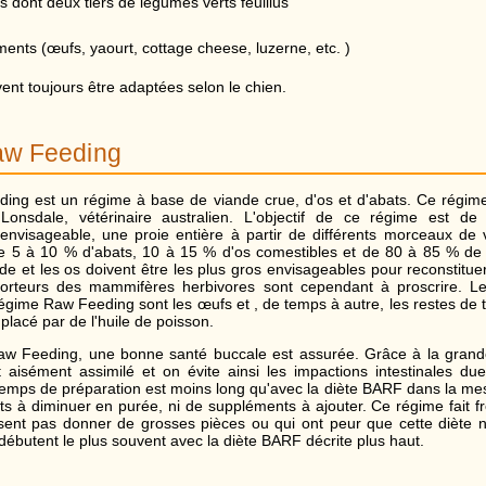
dont deux tiers de légumes verts feuillus
nts (œufs, yaourt, cottage cheese, luzerne, etc. )
ent toujours être adaptées selon le chien.
aw Feeding
ing est un régime à base de viande crue, d'os et d'abats. Ce régime 
onsdale, vétérinaire australien. L'objectif de ce régime est de r
nvisageable, une proie entière à partir de différents morceaux de 
e 5 à 10 % d'abats, 10 à 15 % d'os comestibles et de 80 à 85 % de 
e et les os doivent être les plus gros envisageables pour reconstitue
porteurs des mammifères herbivores sont cependant à proscrire. L
régime Raw Feeding sont les œufs et , de temps à autre, les restes de 
placé par de l'huile de poisson.
aw Feeding, une bonne santé buccale est assurée. Grâce à la grande
 aisément assimilé et on évite ainsi les impactions intestinales d
 temps de préparation est moins long qu'avec la diète BARF dans la mes
its à diminuer en purée, ni de suppléments à ajouter. Ce régime fait
sent pas donner de grosses pièces ou qui ont peur que cette diète ne
 débutent le plus souvent avec la diète BARF décrite plus haut.