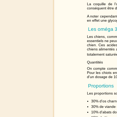
La coquille de l
conséquent être d
A noter cependant 
en effet une glycop
Les oméga 3
Les chiens, comme
essentiels ne peuv
chien. Ces acides
chiens alimentés 
totalement saturé
Quantités
On compte comme 
Pour les chiots e
d'un dosage de 10
Proportions
Les proportions so
30% d'os charnu
30% de viande 
10% d'abats don