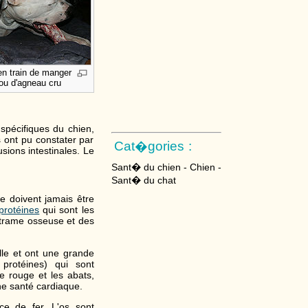
en train de manger
ou d'agneau cru
spécifiques du chien,
 ont pu constater par
Cat�gories :
sions intestinales. Le
Sant� du chien - Chien -
Sant� du chat
e doivent jamais être
protéines
qui sont les
 trame osseuse et des
elle et ont une grande
protéines) qui sont
e rouge et les abats,
ne santé cardiaque.
ce de fer. L'os sont