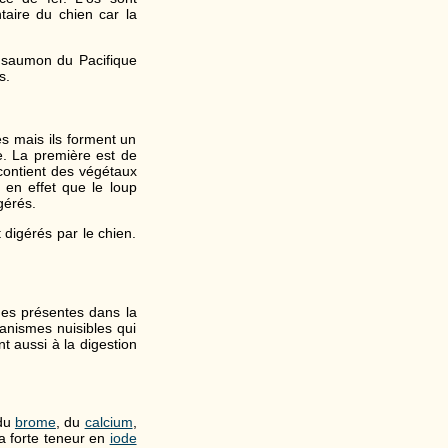
taire du chien car la
e saumon du Pacifique
s.
es mais ils forment un
ue. La première est de
contient des végétaux
 en effet que le loup
gérés.
t digérés par le chien.
ues présentes dans la
ganismes nuisibles qui
t aussi à la digestion
 du
brome
, du
calcium
,
Sa forte teneur en
iode