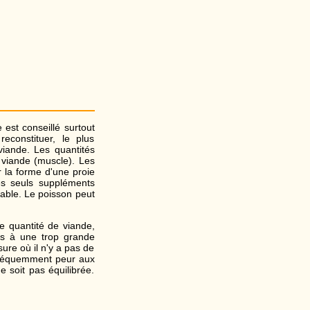
est conseillé surtout
econstituer, le plus
viande. Les quantités
viande (muscle). Les
r la forme d'une proie
es seuls suppléments
table. Le poisson peut
 quantité de viande,
ues à une trop grande
ure où il n'y a pas de
 fréquemment peur aux
 soit pas équilibrée.