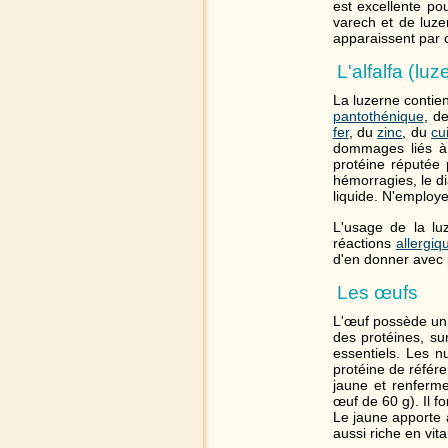
est excellente po
varech et de luze
apparaissent par
L'alfalfa (luz
La luzerne contien
pantothénique
, d
fer
, du
zinc
, du
cu
dommages liés à 
protéine réputée p
hémorragies, le dia
liquide. N'employe
L'usage de la lu
réactions
allergiq
d'en donner avec 
Les œufs
L'œuf possède un c
des protéines, su
essentiels. Les nu
protéine de référe
jaune et renferm
œuf de 60 g). Il 
Le jaune apporte a
aussi riche en vit