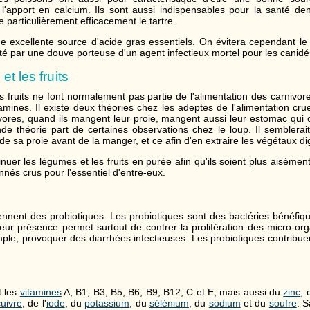
l'apport en calcium. Ils sont aussi indispensables pour la santé den
e particulièrement efficacement le tartre.
e excellente source d'acide gras essentiels. On évitera cependant l
cté par une douve porteuse d'un agent infectieux mortel pour les canidé
t les fruits
s fruits ne font normalement pas partie de l'alimentation des carnivor
amines. Il existe deux théories chez les adeptes de l'alimentation cr
ivores, quand ils mangent leur proie, mangent aussi leur estomac qui 
de théorie part de certaines observations chez le loup. Il semblerait
e sa proie avant de la manger, et ce afin d'en extraire les végétaux di
inuer les légumes et les fruits en purée afin qu'ils soient plus aisémen
onnés crus pour l'essentiel d'entre-eux.
ennent des probiotiques. Les probiotiques sont des bactéries bénéfiq
 Leur présence permet surtout de contrer la prolifération des micro-or
ple, provoquer des diarrhées infectieuses. Les probiotiques contribuen
t les
vitamines
A, B1, B3, B5, B6, B9, B12, C et E, mais aussi du
zinc
,
cuivre
, de l'
iode
, du
potassium
, du
sélénium
, du
sodium
et du
soufre
. 