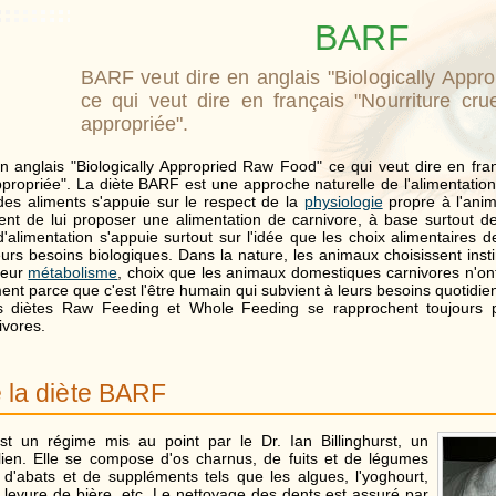
BARF
BARF veut dire en anglais "Biologically Appr
ce qui veut dire en français "Nourriture cru
appropriée".
n anglais "Biologically Appropried Raw Food" ce qui veut dire en fran
propriée". La diète BARF est une approche naturelle de l'alimentatio
 des aliments s'appuie sur le respect de la
physiologie
propre à l'anim
vient de lui proposer une alimentation de carnivore, à base surtout 
d'alimentation s'appuie surtout sur l'idée que les choix alimentaires
urs besoins biologiques. Dans la nature, les animaux choisissent insti
leur
métabolisme
, choix que les animaux domestiques carnivores n'ont 
ment parce que c'est l'être humain qui subvient à leurs besoins quotidie
les diètes Raw Feeding et Whole Feeding se rapprochent toujours pl
ivores.
e la diète BARF
t un régime mis au point par le Dr. Ian Billinghurst, un
alien. Elle se compose d'os charnus, de fuits et de légumes
 d'abats et de suppléments tels que les algues, l'yoghourt,
a levure de bière, etc. Le nettoyage des dents est assuré par