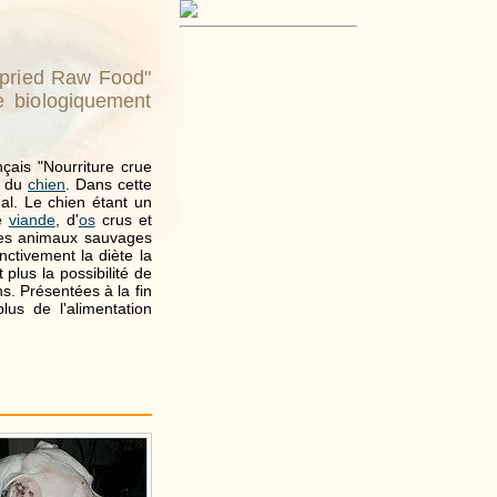
opried Raw Food"
e biologiquement
çais "Nourriture crue
n du
chien
. Dans cette
al. Le chien étant un
de
viande
, d'
os
crus et
 des animaux sauvages
nctivement la diète la
plus la possibilité de
ns. Présentées à la fin
us de l'alimentation