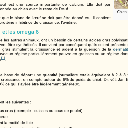
'œuf est une source importante de calcium. Elle doit par
onnée au chien avec le reste de l'œuf.
Chien
que le blanc de l'œuf ne doit pas être donné cru. Il contient
rotéine inhibitrice de croissance, l'avidine.
 et les oméga 6
 les autres animaux, ont un besoin de certains acides gras polyinsat
ent être synthétisés. Il convient par conséquent qu'ils soient présents 
 gras stimulent la croissance et aident à la guérison de la
dermati
avec un régime particulièrement pauvre en graisses ou un régime dan
[
1
]
e
.
base de départ une quantité journalière totale équivalent à 2 à 3 
n croissance, on compte autour de 6% du poids du chiot. Dr. vét. Jan 
% ce qui s'avère être légèrement
généreux
.
nt les suivantes :
s crus (exemple : cuisses ou cous de poulet)
crue
t la moitié de foie