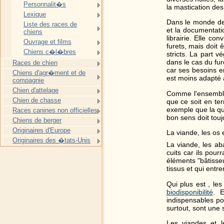
Personnalit�s
la mastication des
Lexique
Dans le monde de l
Liste des races de
et la documentati
chiens
librairie. Elle co
Ouvrage et films
furets, mais doit
Chiens c�l�bres
stricts. La part 
dans le cas du fur
Races de chien
car ses besoins e
Chiens d'agr�ment et de
est moins adapté 
compagnie
Chien d'attelage
Comme l'ensemble 
Chien de chasse
que ce soit en te
exemple que la qua
Races canines non officielles
bon sens doit touj
Chiens de berger
Originaires d'Europe
La viande, les os 
Originaires des �tats-Unis
La viande, les ab
cuits car ils pou
éléments "bâtisseu
tissus et qui ent
Qui plus est , le
biodisponibilité
. 
indispensables po
surtout, sont une
Les viandes et l