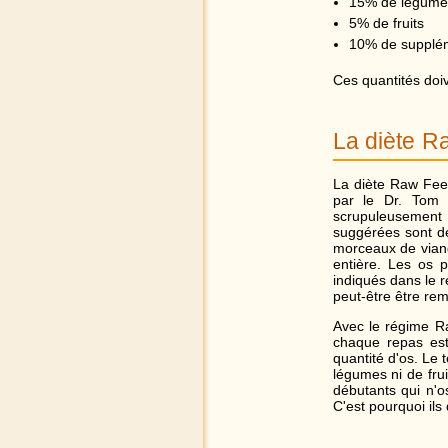
15% de légumes 
5% de fruits
10% de suppléme
Ces quantités doiv
La diète R
La diète Raw Feed
par le Dr. Tom L
scrupuleusement e
suggérées sont d
morceaux de viand
entière. Les os 
indiqués dans le 
peut-être être rem
Avec le régime R
chaque repas est
quantité d'os. Le
légumes ni de fru
débutants qui n'o
C'est pourquoi ils