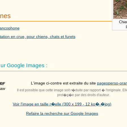
rnes
Chie
francophone
tation en crue, pour chiens, chats et furets
ur Google Images :
L'image ci-contre est extraite du site
pagesperso-oran
ARF
Raw
Il est possible que cette image soit r�duite par rapport � l'originale. El
prot�g�e par des droits d'auteur.
Voir l'image en taille r�elle (300 x 199 - 12 ko�-�jpg)
Refaire la recherche sur Google Images