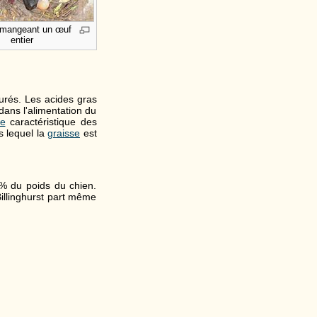
 mangeant un œuf
entier
urés. Les acides gras
dans l'alimentation du
te
caractéristique des
s lequel la
graisse
est
% du poids du chien.
Billinghurst part même