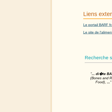
Liens exte
Le portail BARF 
Le site de l'alimen
Recherche s
"
...
di�te B
(Bones and 
Food),
...
"