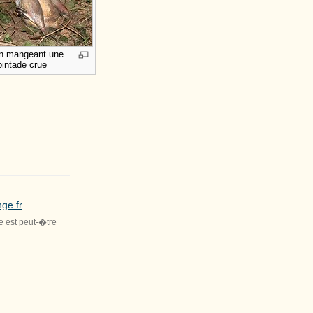
n mangeant une
pintade crue
ge.fr
le est peut-�tre