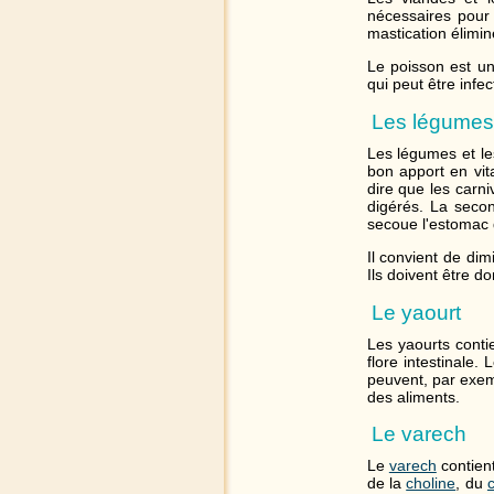
nécessaires pour 
mastication élimin
Le poisson est un
qui peut être infe
Les légumes e
Les légumes et le
bon apport en vit
dire que les carn
digérés. La secon
secoue l'estomac d
Il convient de dim
Ils doivent être d
Le yaourt
Les yaourts conti
flore intestinale.
peuvent, par exem
des aliments.
Le varech
Le
varech
contien
de la
choline
, du