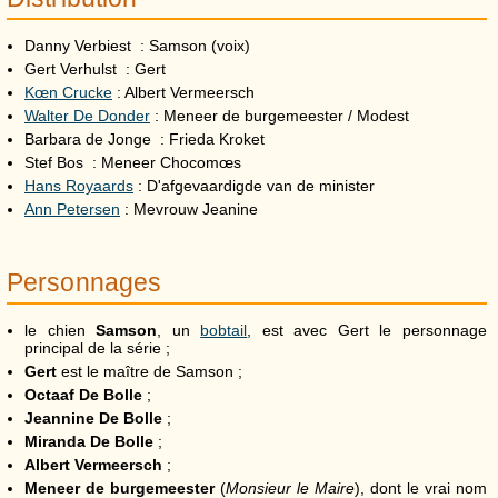
Danny Verbiest : Samson (voix)
Gert Verhulst : Gert
Kœn Crucke
: Albert Vermeersch
Walter De Donder
: Meneer de burgemeester / Modest
Barbara de Jonge : Frieda Kroket
Stef Bos : Meneer Chocomœs
Hans Royaards
: D'afgevaardigde van de minister
Ann Petersen
: Mevrouw Jeanine
Personnages
le chien
Samson
, un
bobtail
, est avec Gert le personnage
principal de la série ;
Gert
est le maître de Samson ;
Octaaf De Bolle
;
Jeannine De Bolle
;
Miranda De Bolle
;
Albert Vermeersch
;
Meneer de burgemeester
(
Monsieur le Maire
), dont le vrai nom