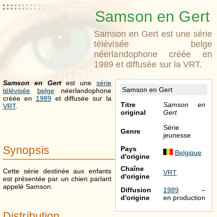
Samson en Gert
Samson en Gert est une série
télévisée belge
néerlandophone créée en
1989 et diffusée sur la VRT.
Samson en Gert
est une
série
Samson en Gert
télévisée
belge
néerlandophone
créée en
1989
et diffusée sur la
Titre
Samson en
VRT
.
original
Gert
Série
Genre
jeunesse
Synopsis
Pays
Belgique
d'origine
Chaîne
Cette série destinée aux enfants
VRT
d'origine
est présentée par un chien parlant
appelé Samson.
Diffusion
1989
–
d'origine
en production
Distribution