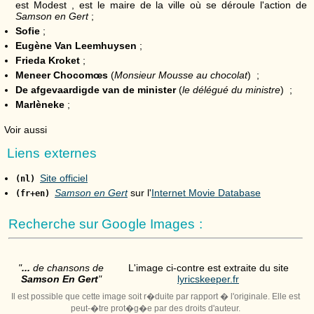
est Modest , est le maire de la ville où se déroule l'action de
Samson en Gert
;
Sofie
;
Eugène Van Leemhuysen
;
Frieda Kroket
;
Meneer Chocomœs
(
Monsieur Mousse au chocolat
) ;
De afgevaardigde van de minister
(
le délégué du ministre
) ;
Marlèneke
;
Voir aussi
Liens externes
Site officiel
(nl)
Samson en Gert
sur l'
Internet Movie Database
(fr+en)
Recherche sur Google Images :
"
...
de chansons de
L'image ci-contre est extraite du site
Samson En Gert
"
lyricskeeper.fr
Il est possible que cette image soit r�duite par rapport � l'originale. Elle est
peut-�tre prot�g�e par des droits d'auteur.