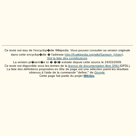
Ce texte est issu de l'encyclop�die Wikipedia. Vous pouvez consulter sa version originale
dans cette encyclop�die � l'adresse
http://fr.wikipedia.org/wiki/Samson_(chien)
.
Voir la liste des contributeurs
.
La version pr�sent�e ici � �t� extraite depuis cette source le
24/03/2009
.
Ce texte est disponible sous les termes de la
licence de documentation libre GNU
(GFDL).
La liste des définitions proposées en tête de page est une sélection parmi les résultats
obtenus à l'aide de la commande "define:" de
Google
.
Cette page fait partie du projet
Wikibis
.