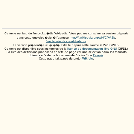
Ce texte est issu de l'encyclop�die Wikipedia. Vous pouvez consulter sa version originale
dans cette encyclop�die � l'adresse
http://fr.wikipedia.org/wiki/CPV-2b
.
Voir la liste des contributeurs
.
La version pr�sent�e ici � �t� extraite depuis cette source le
24/03/2009
.
Ce texte est disponible sous les termes de la
licence de documentation libre GNU
(GFDL).
La liste des définitions proposées en tête de page est une sélection parmi les résultats
obtenus à l'aide de la commande "define:" de
Google
.
Cette page fait partie du projet
Wikibis
.