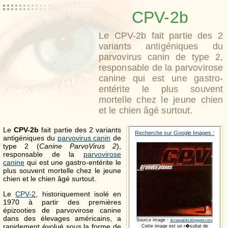
CPV-2b
Le CPV-2b fait partie des 2
variants antigéniques du
parvovirus canin de type 2,
responsable de la parvovirose
canine qui est une gastro-
entérite le plus souvent
mortelle chez le jeune chien
et le chien âgé surtout.
Le
CPV-2b
fait partie des 2 variants
Recherche sur Google Images :
antigéniques du
parvovirus canin
de
type 2 (
Canine ParvoVirus 2
),
responsable de la
parvovirose
canine
qui est une gastro-entérite le
plus souvent mortelle chez le jeune
chien et le chien âgé surtout.
Le
CPV-2
, historiquement isolé en
1970 à partir des premières
épizooties de parvovirose canine
dans des élevages américains, a
Source image :
dcrespaldo.blogspot.com
rapidement évolué sous la forme de
Cette image est un r�sultat de