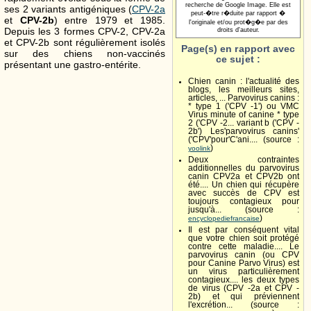
recherche de Google Image. Elle est
ses 2 variants antigéniques (
CPV-2a
peut-�tre r�duite par rapport �
et
CPV-2b
) entre 1979 et 1985.
l'originale et/ou prot�g�e par des
Depuis les 3 formes CPV-2, CPV-2a
droits d'auteur.
et CPV-2b sont régulièrement isolés
Page(s) en rapport avec
sur des chiens non-vaccinés
ce sujet :
présentant une gastro-entérite.
Chien canin : l'actualité des
blogs, les meilleurs sites,
articles, ... Parvovirus canins :
* type 1 ('CPV -1') ou VMC
Virus minute of canine * type
2 ('CPV -2... variant b ('CPV -
2b') Les'parvovirus canins'
('CPV'pour'C'ani.... (source :
)
yoolink
Deux contraintes
additionnelles du parvovirus
canin CPV2a et CPV2b ont
été.... Un chien qui récupère
avec succès de CPV est
toujours contagieux pour
jusqu'à... (source :
)
encyclopediefrancaise
Il est par conséquent vital
que votre chien soit protégé
contre cette maladie.... Le
parvovirus canin (ou CPV
pour Canine Parvo Virus) est
un virus particulièrement
contagieux.... les deux types
de virus (CPV -2a et CPV -
2b) et qui préviennent
l'excrétion... (source :