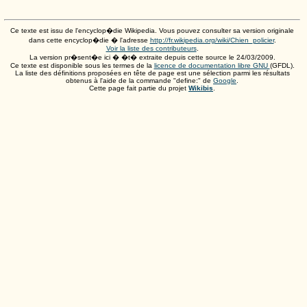
Ce texte est issu de l'encyclop�die Wikipedia. Vous pouvez consulter sa version originale
dans cette encyclop�die � l'adresse
http://fr.wikipedia.org/wiki/Chien_policier
.
Voir la liste des contributeurs
.
La version pr�sent�e ici � �t� extraite depuis cette source le
24/03/2009
.
Ce texte est disponible sous les termes de la
licence de documentation libre GNU
(GFDL).
La liste des définitions proposées en tête de page est une sélection parmi les résultats
obtenus à l'aide de la commande "define:" de
Google
.
Cette page fait partie du projet
Wikibis
.