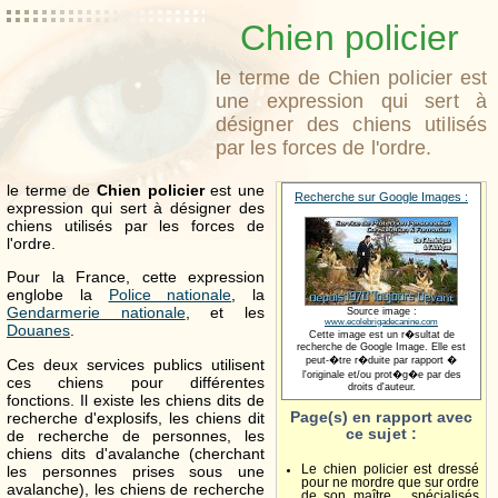
Chien policier
le terme de Chien policier est
une expression qui sert à
désigner des chiens utilisés
par les forces de l'ordre.
le terme de
Chien policier
est une
Recherche sur Google Images :
expression qui sert à désigner des
chiens utilisés par les forces de
l'ordre.
Pour la France, cette expression
englobe la
Police nationale
, la
Gendarmerie nationale
, et les
Source image :
www.ecolebrigadecanine.com
Douanes
.
Cette image est un r�sultat de
recherche de Google Image. Elle est
peut-�tre r�duite par rapport �
Ces deux services publics utilisent
l'originale et/ou prot�g�e par des
ces chiens pour différentes
droits d'auteur.
fonctions. Il existe les chiens dits de
Page(s) en rapport avec
recherche d'explosifs, les chiens dit
ce sujet :
de recherche de personnes, les
chiens dits d'avalanche (cherchant
les personnes prises sous une
Le chien policier est dressé
pour ne mordre que sur ordre
avalanche), les chiens de recherche
de son maître.... spécialisés