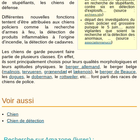
de stupéfiants, les chiens de
en recherche de stupéfiants,
défense.
contre six en détection
d'explosifs.... (source :
)
archives.tdg
Différentes nouvelles fonctions
départ des investigations du
tentent d'être attribuées aux chiens
chien policier est grossière
policiers comme la recherche
puisque le 5 juin..... aussi
vigilantes que soient la
d'armes à feu, la détection de
recherche et la détection des
produits inflammables à l'origine
anormaux, ... (source :
d'incendie, la détection de cadavres.
)
associationranucci
Les chiens de garde peuvent faire
partie de plusieurs classes. En effet,
ils sont principalement choisis pour leurs qualités morphologiques et
leurs aptitudes physiques. le
berger allemand
, le berger belge
(
malinois
,
tervueren
,
grœnendæl
et
lækenois
), le
berger de Beauce
,
les
dogues
, le
doberman
, le
rottweiler
, etc... font parti des races de
chiens de police.
Voir aussi
Chien
Chien de détection
Recherche sur Amazone (livres) :