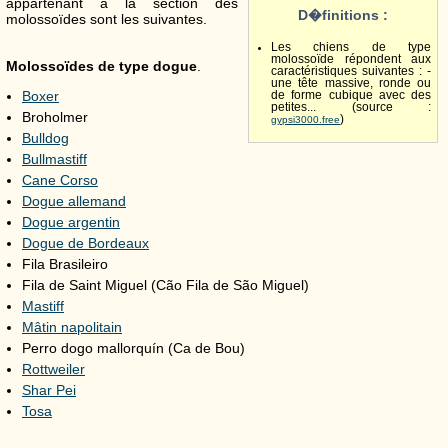
appartenant à la section des
D�finitions :
molossoïdes sont les suivantes.
Les chiens de type
molossoïde répondent aux
Molossoïdes de type dogue
.
caractéristiques suivantes : -
une tête massive, ronde ou
Boxer
de forme cubique avec des
petites... (source :
Broholmer
)
gypsi3000.free
Bulldog
Bullmastiff
Cane Corso
Dogue allemand
Dogue argentin
Dogue de Bordeaux
Fila Brasileiro
Fila de Saint Miguel (Cão Fila de São Miguel)
Mastiff
Mâtin napolitain
Perro dogo mallorquín (Ca de Bou)
Rottweiler
Shar Pei
Tosa