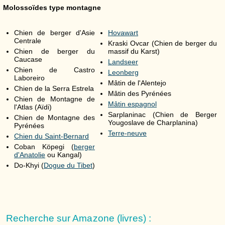
Molossoïdes type montagne
Chien de berger d'Asie
Hovawart
Centrale
Kraski Ovcar (Chien de berger du
Chien de berger du
massif du Karst)
Caucase
Landseer
Chien de Castro
Leonberg
Laboreiro
Mâtin de l'Alentejo
Chien de la Serra Estrela
Mâtin des Pyrénées
Chien de Montagne de
Mâtin espagnol
l'Atlas (Aïdi)
Sarplaninac (Chien de Berger
Chien de Montagne des
Yougoslave de Charplanina)
Pyrénées
Terre-neuve
Chien du Saint-Bernard
Coban Köpegi (
berger
d'Anatolie
ou Kangal)
Do-Khyi (
Dogue du Tibet
)
Recherche sur Amazone (livres) :