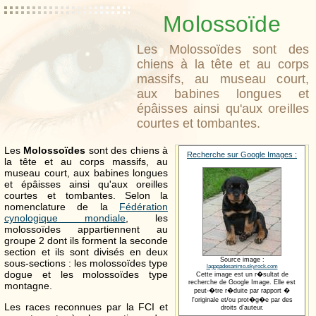
Molossoïde
Les Molossoïdes sont des
chiens à la tête et au corps
massifs, au museau court,
aux babines longues et
épâisses ainsi qu'aux oreilles
courtes et tombantes.
Les
Molossoïdes
sont des chiens à
Recherche sur Google Images :
la tête et au corps massifs, au
museau court, aux babines longues
et épâisses ainsi qu'aux oreilles
courtes et tombantes. Selon la
nomenclature de la
Fédération
cynologique mondiale
, les
molossoïdes appartiennent au
groupe 2 dont ils forment la seconde
section et ils sont divisés en deux
Source image :
sous-sections : les molossoïdes type
lagagadesanimo.skyrock.com
dogue et les molossoïdes type
Cette image est un r�sultat de
recherche de Google Image. Elle est
montagne.
peut-�tre r�duite par rapport �
l'originale et/ou prot�g�e par des
Les races reconnues par la FCI et
droits d'auteur.