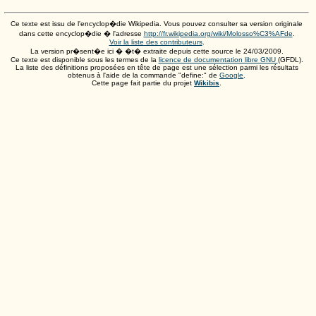
Ce texte est issu de l'encyclop�die Wikipedia. Vous pouvez consulter sa version originale
dans cette encyclop�die � l'adresse
http://fr.wikipedia.org/wiki/Molosso%C3%AFde
.
Voir la liste des contributeurs
.
La version pr�sent�e ici � �t� extraite depuis cette source le
24/03/2009
.
Ce texte est disponible sous les termes de la
licence de documentation libre GNU
(GFDL).
La liste des définitions proposées en tête de page est une sélection parmi les résultats
obtenus à l'aide de la commande "define:" de
Google
.
Cette page fait partie du projet
Wikibis
.