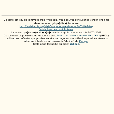
Ce texte est issu de l'encyclop�die Wikipedia. Vous pouvez consulter sa version originale
dans cette encyclop�die � l'adresse
http://fr.wikipedia.org/wiki/Comportementaliste_(m%C3%A9tier)
.
Voir la liste des contributeurs
.
La version pr�sent�e ici � �t� extraite depuis cette source le
24/03/2009
.
Ce texte est disponible sous les termes de la
licence de documentation libre GNU
(GFDL).
La liste des définitions proposées en tête de page est une sélection parmi les résultats
obtenus à l'aide de la commande "define:" de
Google
.
Cette page fait partie du projet
Wikibis
.