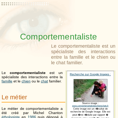
Comportementaliste
Le comportementaliste est un
spécialiste des interactions
entre la famille et le chien ou
le chat familier.
Le
comportementaliste
est un
Recherche sur Google Images :
spécialiste des interactions entre la
famille
et le
chien
ou le
chat
familier.
Le métier
Source image :
www.comportementalisteschienschats.fr
Le métier de comportementaliste a
Cette image est un r�sultat de
recherche de Google Image. Elle est
été créé par Michel Chanton
peut-�tre r�duite par rapport �
éthologiste
en
1986
puis déposé à