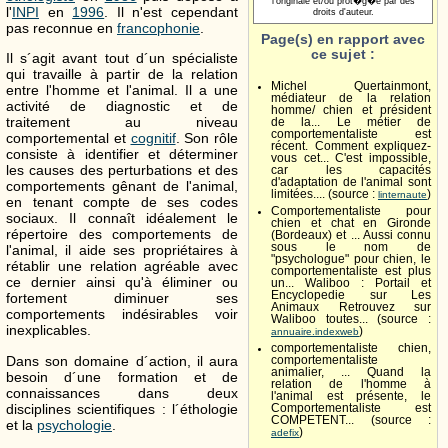
l'originale et/ou prot�g�e par des
l'
INPI
en
1996
. Il n'est cependant
droits d'auteur.
pas reconnue en
francophonie
.
Page(s) en rapport avec
ce sujet :
Il s´agit avant tout d´un spécialiste
qui travaille à partir de la relation
Michel Quertainmont,
entre l'homme et l'animal. Il a une
médiateur de la relation
activité de diagnostic et de
homme/ chien et président
traitement au niveau
de la... Le métier de
comportementaliste est
comportemental et
cognitif
. Son rôle
récent. Comment expliquez-
consiste à identifier et déterminer
vous cet... C'est impossible,
les causes des perturbations et des
car les capacités
d'adaptation de l'animal sont
comportements gênant de l'animal,
limitées.... (source :
)
linternaute
en tenant compte de ses codes
Comportementaliste pour
sociaux. Il connaît idéalement le
chien et chat en Gironde
répertoire des comportements de
(Bordeaux) et ... Aussi connu
sous le nom de
l'animal, il aide ses propriétaires à
"psychologue" pour chien, le
rétablir une relation agréable avec
comportementaliste est plus
ce dernier ainsi qu'à éliminer ou
un... Waliboo : Portail et
Encyclopedie sur Les
fortement diminuer ses
Animaux Retrouvez sur
comportements indésirables voir
Waliboo toutes... (source :
inexplicables.
)
annuaire.indexweb
comportementaliste chien,
Dans son domaine d´action, il aura
comportementaliste
animalier, ... Quand la
besoin d´une formation et de
relation de l'homme à
connaissances dans deux
l'animal est présente, le
disciplines scientifiques : l´éthologie
Comportementaliste est
COMPETENT... (source :
et la
psychologie
.
)
adefix