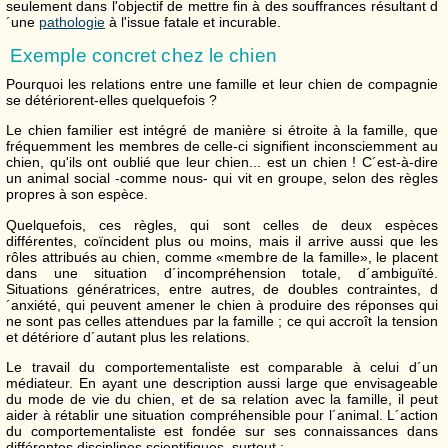
seulement dans l'objectif de mettre fin à des souffrances résultant d
´une
pathologie
à l'issue fatale et incurable.
Exemple concret chez le chien
Pourquoi les relations entre une famille et leur chien de compagnie
se détériorent-elles quelquefois ?
Le chien familier est intégré de manière si étroite à la famille, que
fréquemment les membres de celle-ci signifient inconsciemment au
chien, qu'ils ont oublié que leur chien... est un chien ! C´est-à-dire
un animal social -comme nous- qui vit en groupe, selon des règles
propres à son espèce.
Quelquefois, ces règles, qui sont celles de deux espèces
différentes, coïncident plus ou moins, mais il arrive aussi que les
rôles attribués au chien, comme «membre de la famille», le placent
dans une situation d´incompréhension totale, d´ambiguïté.
Situations génératrices, entre autres, de doubles contraintes, d
´anxiété, qui peuvent amener le chien à produire des réponses qui
ne sont pas celles attendues par la famille ; ce qui accroît la tension
et détériore d´autant plus les relations.
Le travail du comportementaliste est comparable à celui d´un
médiateur. En ayant une description aussi large que envisageable
du mode de vie du chien, et de sa relation avec la famille, il peut
aider à rétablir une situation compréhensible pour l´animal. L´action
du comportementaliste est fondée sur ses connaissances dans
différentes disciplines scientifiques, surtout :