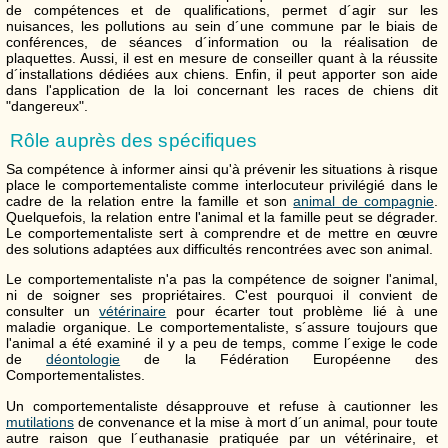
de compétences et de qualifications, permet d´agir sur les
nuisances, les pollutions au sein d´une commune par le biais de
conférences, de séances d´information ou la réalisation de
plaquettes. Aussi, il est en mesure de conseiller quant à la réussite
d´installations dédiées aux chiens. Enfin, il peut apporter son aide
dans l'application de la loi concernant les races de chiens dit
"dangereux".
Rôle auprès des spécifiques
Sa compétence à informer ainsi qu'à prévenir les situations à risque
place le comportementaliste comme interlocuteur privilégié dans le
cadre de la relation entre la famille et son
animal de compagnie
.
Quelquefois, la relation entre l'animal et la famille peut se dégrader.
Le comportementaliste sert à comprendre et de mettre en œuvre
des solutions adaptées aux difficultés rencontrées avec son animal.
Le comportementaliste n'a pas la compétence de soigner l'animal,
ni de soigner ses propriétaires. C'est pourquoi il convient de
consulter un
vétérinaire
pour écarter tout problème lié à une
maladie organique. Le comportementaliste, s´assure toujours que
l'animal a été examiné il y a peu de temps, comme l´exige le code
de
déontologie
de la Fédération Européenne des
Comportementalistes.
Un comportementaliste désapprouve et refuse à cautionner les
mutilations
de convenance et la mise à mort d´un animal, pour toute
autre raison que l´euthanasie pratiquée par un vétérinaire, et