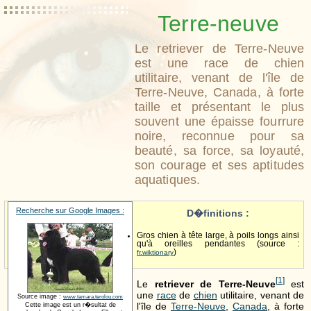
Terre-neuve
Le retriever de Terre-Neuve
est une race de chien
utilitaire, venant de l'île de
Terre-Neuve, Canada, à forte
taille et présentant le plus
souvent une épaisse fourrure
noire, reconnue pour sa
beauté, sa force, sa loyauté,
son courage et ses aptitudes
aquatiques.
Recherche sur Google Images :
D�finitions :
Gros chien à tête large, à poils longs ainsi
qu'à oreilles pendantes (source :
)
fr.wiktionary
[
1
]
Le
retriever de Terre-Neuve
est
une
race
de
chien
utilitaire, venant de
Source image :
www.tamara.terolou.com
l'île de
Terre-Neuve
,
Canada
, à forte
Cette image est un r�sultat de