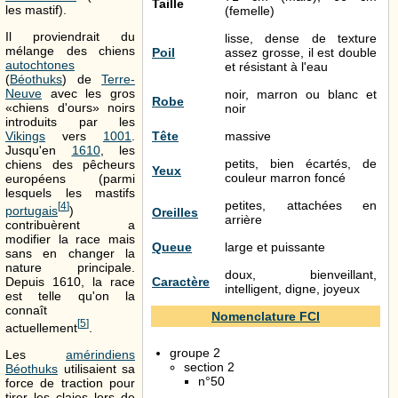
Taille
les mastif).
(femelle)
Il proviendrait du
lisse, dense de texture
mélange des chiens
Poil
assez grosse, il est double
autochtones
et résistant à l'eau
(
Béothuks
) de
Terre-
Neuve
avec les gros
noir, marron ou blanc et
Robe
«chiens d'ours» noirs
noir
introduits par les
Tête
massive
Vikings
vers
1001
.
Jusqu'en
1610
, les
petits, bien écartés, de
chiens des pêcheurs
Yeux
couleur marron foncé
européens (parmi
lesquels les mastifs
petites, attachées en
[
4
]
portugais
)
Oreilles
arrière
contribuèrent a
modifier la race mais
Queue
large et puissante
sans en changer la
nature principale.
doux, bienveillant,
Caractère
Depuis 1610, la race
intelligent, digne, joyeux
est telle qu'on la
connaît
Nomenclature FCI
[
5
]
actuellement
.
groupe 2
Les
amérindiens
section 2
Béothuks
utilisaient sa
n°50
force de traction pour
tirer les claies lors de