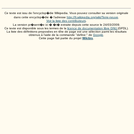
Ce texte est issu de l'encyclop�die Wikipedia. Vous pouvez consulter sa version originale
dans cette encyclop�die � l'adresse
http://fr.wikipedia.org/wiki/Terre-neuve
.
Voir la liste des contributeurs
.
La version pr�sent�e ici � �t� extraite depuis cette source le
24/03/2009
.
Ce texte est disponible sous les termes de la
licence de documentation libre GNU
(GFDL).
La liste des définitions proposées en tête de page est une sélection parmi les résultats
obtenus à l'aide de la commande "define:" de
Google
.
Cette page fait partie du projet
Wikibis
.