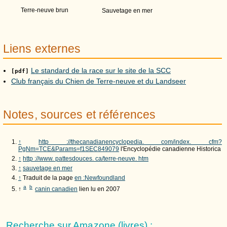
Terre-neuve brun
Sauvetage en mer
Liens externes
Le standard de la race sur le site de la SCC
[pdf]
Club français du Chien de Terre-neuve et du Landseer
Notes, sources et références
↑
http ://thecanadianencyclopedia. com/index. cfm?
PgNm=TCE&Params=f1SEC849079
l'Encyclopédie canadienne Historica
↑
http ://www. pattesdouces. ca/terre-neuve. htm
↑
sauvetage en mer
↑
Traduit de la page
en :Newfoundland
a
b
↑
canin canadien
lien lu en 2007
Recherche sur Amazone (livres) :