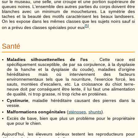
sur le museau, une selle, une croupe et une portion supérieure de
queues noires. L'ensemble des autres parties du corps doivent être
blanches avec un minimum de mouchetures. La symétrie des
taches et la beauté des motifs caractérisent les beaux landseers.
On les expose dans les mêmes classes que les sujets noirs sauf si
[
5
]
on a prévu des classes spéciales pour eux
.
Santé
Maladies silhouettenelles de l'os
. Cette race est
spécifiquement susceptible, de par sa corpulence, à la dysplasie
de la hanche et la dysplasie du coude), maladies d'origine
héréditaires mais où interviennent des facteurs
environnementaux tels que la nourriture, l'exercice forcé, les
sauts, montées d'escaliers, etc. La croissance du chiot terre-
neuve doit par conséquent être lente, il lui faut une alimentation
de qualité, ni trop grasse, ni trop riche en protéines.
Cystinurie
, maladie héréditaire causant des pierres dans la
vessie.
Malformations congénitales
(
sténoses
,
shunts
).
Excès de bave, bien que plus un problème pour le propriétaire
que pour le chien.
Aujourd'hui, les éleveurs sérieux testent les reproducteurs pour