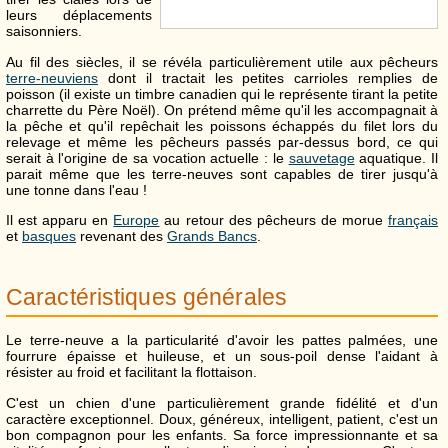
leurs déplacements
saisonniers.
Au fil des siècles, il se révéla particulièrement utile aux pêcheurs
terre-neuviens
dont il tractait les petites carrioles remplies de
poisson (il existe un timbre canadien qui le représente tirant la petite
charrette du Père Noël). On prétend même qu'il les accompagnait à
la pêche et qu'il repêchait les poissons échappés du filet lors du
relevage et même les pêcheurs passés par-dessus bord, ce qui
serait à l'origine de sa vocation actuelle : le
sauvetage
aquatique. Il
parait même que les terre-neuves sont capables de tirer jusqu'à
une tonne dans l'eau !
Il est apparu en
Europe
au retour des pêcheurs de morue
français
et
basques
revenant des
Grands Bancs
.
Caractéristiques générales
Le terre-neuve a la particularité d'avoir les pattes palmées, une
fourrure épaisse et huileuse, et un sous-poil dense l'aidant à
résister au froid et facilitant la flottaison.
C'est un chien d'une particulièrement grande fidélité et d'un
caractère exceptionnel. Doux, généreux, intelligent, patient, c'est un
bon compagnon pour les enfants. Sa force impressionnante et sa