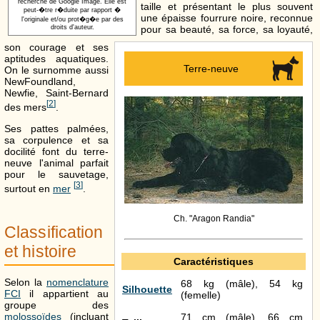
recherche de Google Image. Elle est
taille et présentant le plus souvent
peut-�tre r�duite par rapport �
une épaisse fourrure noire, reconnue
l'originale et/ou prot�g�e par des
pour sa beauté, sa force, sa loyauté,
droits d'auteur.
son courage et ses
aptitudes aquatiques.
Terre-neuve
On le surnomme aussi
NewFoundland,
Newfie, Saint-Bernard
[
2
]
des mers
.
Ses pattes palmées,
sa corpulence et sa
docilité font du terre-
neuve l'animal parfait
pour le sauvetage,
[
3
]
surtout en
mer
.
Ch. "Aragon Randia"
Classification
et histoire
Caractéristiques
Selon la
nomenclature
68 kg (mâle), 54 kg
Silhouette
FCI
il appartient au
(femelle)
groupe des
molossoïdes
(incluant
71 cm (mâle), 66 cm