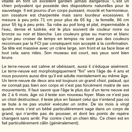
vitalité en font un excellent gardien jamais dangereux. C'est un
chien polyvalent qui possède des dispositions naturelles pour le
sauvetage. Il est pourvu d'un corps puissant, musclé et harmonieux,
son ossature est charpentée mais sans lourdeur excessives. Il
mesure à peu près 71 cm pour plus de 65 kg ; la femelle, 66 cm
pour 55 kg à peu près. Sa robe au poil long et plat, imperméable à
l'eau, dense et lustrée, est le plus souvent de couleur noire ou
bronze ou noir et blanche. Les couleurs grise ou marron et blanc
qu'on peu croiser de temps en tempss ne sont pas des couleurs
reconnues par la FCI par conséquent non accepté à la confirmation.
Sa tête est massive avec un crâne large, son front et sa face lisse et
tout cela sans rides. Son museau est court, ses yeux sont bien
bruns.
Le terre-neuve est calme et obéissant, aussi il s'éduque aisément.
Le terre-neuve est morphologiquement "fini" vers l'âge de 4 ans et
nous pouvons aussi dire qu'il est adulte mentalement au même âge.
Un terre-neuve de deux ans est toujours un grand chiot, pataud, qui
ne connait pas bien son corps et n'est pas forcément maitre de ses
mouvements. Il faut savoir que l'âge le plus dur d'un terre neuve est
de 2 à 6 mois, âge où il teste son nouveau foyer. Mais ce n'est pas
un chiot destructeur, il teste plus en faisant celui qui n'entend pas où
se bute à ne pas vouloir exécuter un ordre. De six mois à vingt
quatre mois c'est un bébé particulièrement sage dans un corps de
grand, qui n'arrête pas de pousser, et dont les points de repère
changent sans arrêt. Par contre c'est un chien têtu. Ce chien est en
fait particulièrement câlin (généralement).